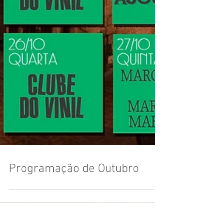
Programação de Outubro