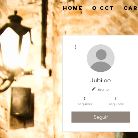
HOME
O CCT
CAR
Mais ações
Jubileo
Escritor
0
0
seguidor
seguindo
Seguir