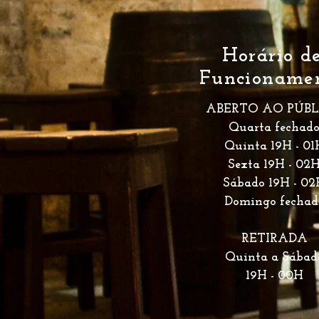
Horário d
Funcioname
ABERTO AO PÚBL
Quarta fechad
Quinta 19H
- 01
Sexta 19H
- 02
Sábado 19H
- 02
Domingo fechad
RETIRADA
Quinta
a Sábad
19H - 00H