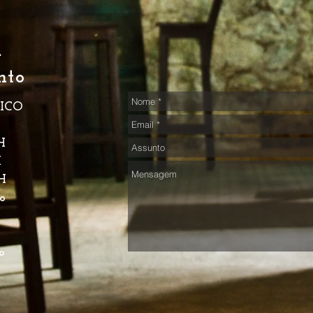
e
nto
ICO
o
H
H
H
o
o