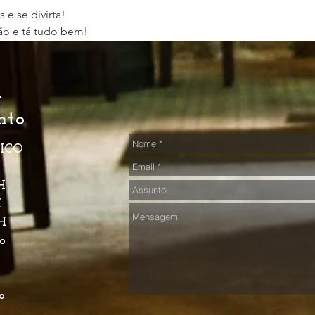
e se divirta!
ão e tá tudo bem!
e
nto
ICO
o
H
H
H
o
o