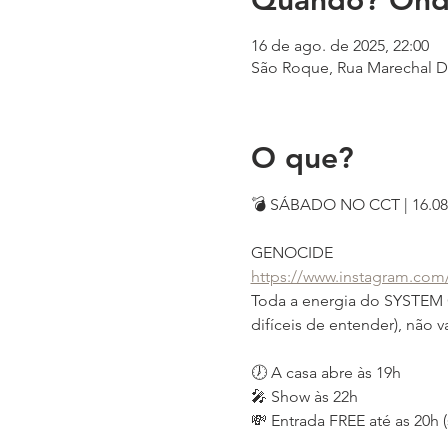
Quando? Ond
16 de ago. de 2025, 22:00
São Roque, Rua Marechal De
O que?
💣 SÁBADO NO CCT | 16.08
GENOCIDE
https://www.instagram.co
Toda a energia do SYSTEM OF
difíceis de entender), não 
🕖 A casa abre às 19h
🎤 Show às 22h
💸 Entrada FREE até as 20h (