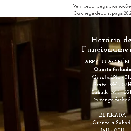
Vem cedo, pega promoções 
Ou chega depois, paga 20t
Horário d
Funcioname
ABERTO AO PÚBL
Quarta fechad
Quinta 19H
- 01
Sexta 19H
- 02
Sábado 19H
- 02
Domingo fechad
RETIRADA
Quinta
a Sábad
19H - 00H